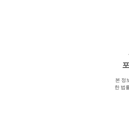
포
본 정
한 법